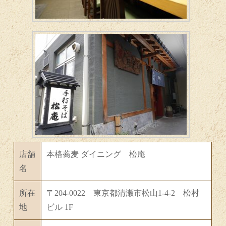
店舗
本格蕎麦 ダイニング 松庵
名
所在
〒204-0022 東京都清瀬市松山1-4-2 松村
地
ビル 1F